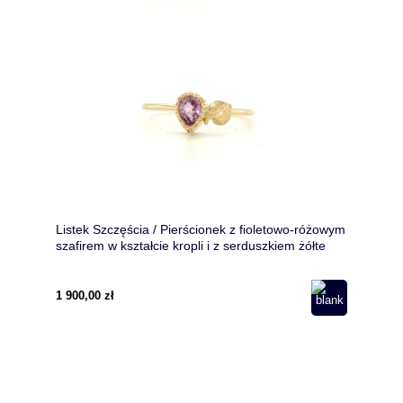
Listek Szczęścia / Pierścionek z fioletowo-różowym
szafirem w kształcie kropli i z serduszkiem żółte
złoto pr. 585/ Biżuteria złota motywem roślinnym
1 900,00 zł