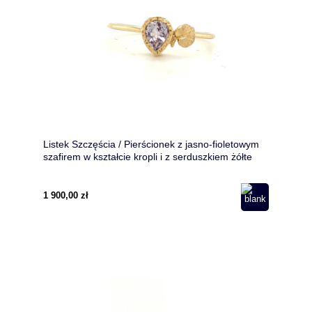
Listek Szczęścia / Pierścionek z jasno-fioletowym
szafirem w kształcie kropli i z serduszkiem żółte
złoto pr. 585/ Biżuteria złota motywem roślinnym
1 900,00 zł