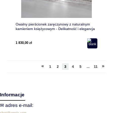
Owalny pierścionek zaręczynowy z naturalnym
kamieniem księżycowym - Delikatność i elegancja
w białym złocie
1 830,00 zł
«
»
1
2
3
4
5
...
11
Informacje
✉ adres e‑mail:
shop@arpelc.com