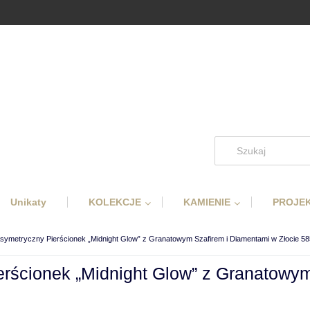
Unikaty
KOLEKCJE
KAMIENIE
PROJEK
ymetryczny Pierścionek „Midnight Glow” z Granatowym Szafirem i Diamentami w Złocie 58
ścionek „Midnight Glow” z Granatowym