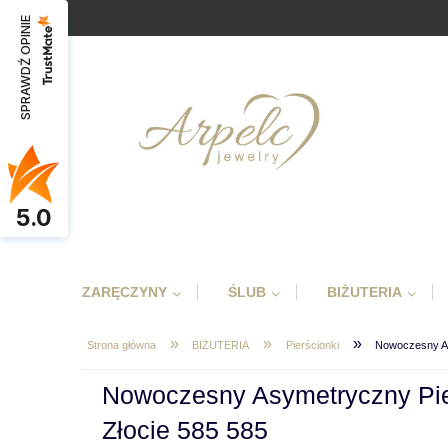
SPRAWDŹ OPINIE
5.0
ZARĘCZYNY
ŚLUB
BIŻUTERIA
»
»
»
Strona główna
BIŻUTERIA
Pierścionki
Nowoczesny As
Nowoczesny Asymetryczny Pier
Złocie 585 585