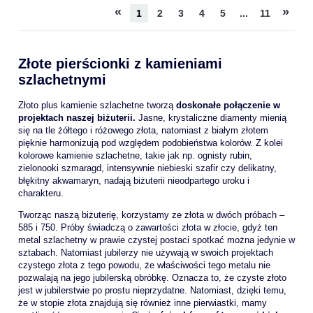
«
»
1
2
3
4
5
...
11
Złote pierścionki z kamieniami
szlachetnymi
Złoto plus kamienie szlachetne tworzą
doskonałe połączenie w
projektach naszej biżuterii.
Jasne, krystaliczne diamenty mienią
się na tle żółtego i różowego złota, natomiast z białym złotem
pięknie harmonizują pod względem podobieństwa kolorów. Z kolei
kolorowe kamienie szlachetne, takie jak np. ognisty rubin,
zielonooki szmaragd, intensywnie niebieski szafir czy delikatny,
błękitny akwamaryn, nadają biżuterii nieodpartego uroku i
charakteru.
Tworząc naszą biżuterię, korzystamy ze złota w dwóch próbach –
585 i 750. Próby świadczą o zawartości złota w złocie, gdyż ten
metal szlachetny w prawie czystej postaci spotkać można jedynie w
sztabach. Natomiast jubilerzy nie używają w swoich projektach
czystego złota z tego powodu, że właściwości tego metalu nie
pozwalają na jego jubilerską obróbkę. Oznacza to, że czyste złoto
jest w jubilerstwie po prostu nieprzydatne. Natomiast, dzięki temu,
że w stopie złota znajdują się również inne pierwiastki, mamy