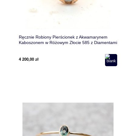
Ręcznie Robiony Pierścionek z Akwamarynem
Kaboszonem w Różowym Złocie 585 z Diamentami
– Unikat z Falowaną Oprawą i Ukrytym Sercem
4 200,00 zł