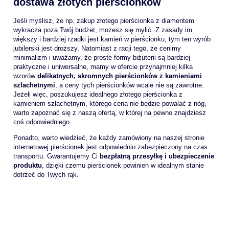
dostawa złotych pierścionków
Jeśli myślisz, że np. zakup złotego pierścionka z diamentem
wykracza poza Twój budżet, możesz się mylić. Z zasady im
większy i bardziej rzadki jest kamień w pierścionku, tym ten wyrób
jubilerski jest droższy. Natomiast z racji tego, że cenimy
minimalizm i uważamy, że proste formy biżuterii są bardziej
praktyczne i uniwersalne, mamy w ofercie przynajmniej kilka
wzorów
delikatnych, skromnych pierścionków z kamieniami
szlachetnymi
, a ceny tych pierścionków wcale nie są zawrotne.
Jeżeli więc, poszukujesz idealnego złotego pierścionka z
kamieniem szlachetnym, którego cena nie będzie powalać z nóg,
warto zapoznać się z naszą ofertą, w której na pewno znajdziesz
coś odpowiedniego.
Ponadto, warto wiedzieć, że każdy zamówiony na naszej stronie
internetowej pierścionek jest odpowiednio zabezpieczony na czas
transportu. Gwarantujemy Ci
bezpłatną przesyłkę i ubezpieczenie
produktu
, dzięki czemu pierścionek powinien w idealnym stanie
dotrzeć do Twych rąk.