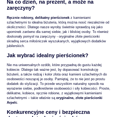
Na co dzień, na prezent, a może na
zaręczyny?
Ręcznie robiony, delikatny pierścionek
z kamieniami
szlachetnymi to idealna biżuteria, którą można nosić niezależnie od
okoliczności. Dlatego nasze wyroby świetnie sprawdzą się jako
upominek zarówno dla samej siebie, jak i bliskiej osoby. To również
doskonały pomysł na zaręczyny - oryginalne złote pierścionki
skradną serca miłośniczek wyszukanych, wyjątkowych dodatków
jubilerskich.
Jak wybrać idealny pierścionek?
Nie ma uniwersalnych ozdób, które przypadną do gustu każdej
kobiecie. Dlatego tak ważne jest, by dopasować konstrukcję
biżuterii, a także rodzaj i kolor złota oraz kamieni szlachetnych do
osobowości noszącej je osoby. Pamiętaj, że to nie jest po prostu
dodatek do stylizacji. To przede wszystkim naturalny sposób na
wyrażenie siebie, podkreślenie osobowości i siły kobiecości. Proste,
delikatne, kobiece, ręcznie robione, z wyjątkowymi kamieniami
szlachetnymi – takie właśnie są
oryginalne, złote pierścionki
Arpelc
.
Konkurencyjne ceny i bezpieczna