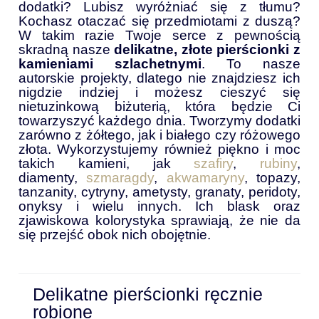
dodatki? Lubisz wyróżniać się z tłumu?
Kochasz otaczać się przedmiotami z duszą?
W takim razie Twoje serce z pewnością
skradną nasze
delikatne, złote pierścionki z
kamieniami szlachetnymi
. To nasze
autorskie projekty, dlatego nie znajdziesz ich
nigdzie indziej i możesz cieszyć się
nietuzinkową biżuterią, która będzie Ci
towarzyszyć każdego dnia. Tworzymy dodatki
zarówno z żółtego, jak i białego czy różowego
złota. Wykorzystujemy również piękno i moc
takich kamieni, jak
szafiry
,
rubiny
,
diamenty,
szmaragdy
,
akwamaryny
, topazy,
tanzanity, cytryny, ametysty, granaty, peridoty,
onyksy i wielu innych. Ich blask oraz
zjawiskowa kolorystyka sprawiają, że nie da
się przejść obok nich obojętnie.
Delikatne pierścionki ręcznie
robione