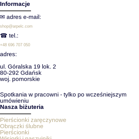
Informacje
✉ adres e‑mail:
shop@arpelc.com
☎ tel.:
+48 696 707 050
adres:
ul. Góralska 19 lok. 2
80-292 Gdańsk
woj. pomorskie
Spotkania w pracowni - tylko po wcześniejszym
umówieniu
Nasza biżuteria
Pierścionki zaręczynowe
Obrączki ślubne
Pierścionki
Wisiorki i naszyjniki