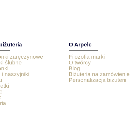
biżuteria
O Arpelc
ionki zaręczynowe
Filozofia marki
ki ślubne
O twórcy
onki
Blog
 i naszyjniki
Biżuteria na zamówienie
i
Personalizacja biżuterii
etki
e
i
ria