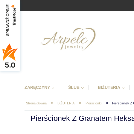
SPRAWDŹ OPINIE
5.0
ZARĘCZYNY
ŚLUB
BIŻUTERIA
»
»
»
Strona główna
BIŻUTERIA
Pierścionki
Pierścionek Z
Pierścionek Z Granatem Heks