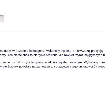
ranatem w kształcie heksagonu, wykonany ręcznie z najwyższą precyzją. N
rwy. Ten pierścionek to nie tylko biżuteria, ale również wyraz najgłębszych 
m sercem z tyłu czyni ten pierścionek niezwykle osobistym. Wykonany z na
dy pierścionek powstaje na zamówienie, co zapewnia jego unikatowość i niepo