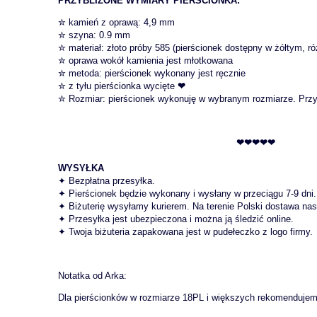
P
RZYBLIŻONE WYMIARY PIERŚCIONKA:
✮ kamień z oprawą: 4,9 mm
✮ szyna: 0.9 mm
✮ materiał: złoto próby 585 (pierścionek dostępny w żółtym, r
✮ oprawa wokół kamienia jest młotkowana
✮ metoda: pierścionek wykonany jest ręcznie
✮ z tyłu pierścionka wycięte
❤
✮ Rozmiar: pierścionek wykonuję w wybranym rozmiarze. Przy
❤❤❤❤❤
WYSYŁKA
✦ Bezpłatna przesyłka.
✦ Pierścionek będzie wykonany i wysłany w przeciągu 7-9 dni.
✦ Biżuterię wysyłamy kurierem. Na terenie Polski dostawa nas
✦ Przesyłka jest ubezpieczona i można ją śledzić online.
✦ Twoja biżuteria zapakowana jest w pudełeczko z logo firmy.
Notatka od Arka:
Dla pierścionków w rozmiarze 18PL i większych rekomenduje