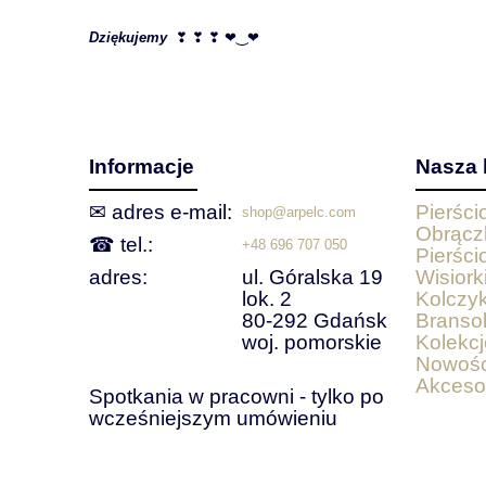
Dziękujemy
❣ ❣ ❣ ❤‿❤
Informacje
Nasza 
✉ adres e‑mail:
Pierśc
shop@arpelc.com
Obrącz
☎ tel.:
+48 696 707 050
Pierści
adres:
ul. Góralska 19
Wisiorki
lok. 2
Kolczyk
80-292 Gdańsk
Bransol
woj. pomorskie
Kolekcj
Nowośc
Akceso
Spotkania w pracowni - tylko po
wcześniejszym umówieniu