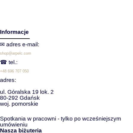
Informacje
✉ adres e‑mail:
shop@arpelc.com
☎ tel.:
+48 696 707 050
adres:
ul. Góralska 19 lok. 2
80-292 Gdańsk
woj. pomorskie
Spotkania w pracowni - tylko po wcześniejszym
umówieniu
Nasza biżuteria