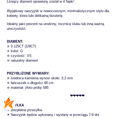
Lśniący diament oprawiony został w 4 'łapki'.
Wyjątkowy naszyjnik w nowoczesnym, minimalistycznym stylu dla
kobiety, która lubi delikatną biżuterię.
Idealny jako prezent na urodziny, rocznicę ślubu lub inną ważną
uroczystość.
DIAMENT:
✮ 0.125CT (1/8CT)
✮ kolor: G
✮ czystość: VS
✮ naturalny diament
PRZYBLIŻONE WYMIARY:
✮ średnica kamienia wynosi około: 3,2 mm
✮ łańcuszek o długości 48 cm
✮ materiał: złoto próby 585
❤❤❤❤❤
WYSYŁKA
✦ Bezpłatna przesyłka.
✦ Naszyjnik będzie wykonany i wysłany w przeciągu 7-9 dni.