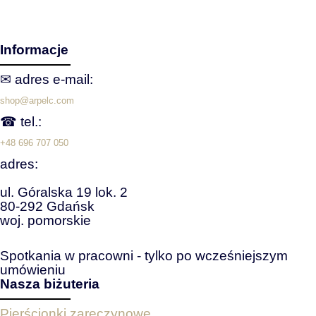
Informacje
✉ adres e‑mail:
shop@arpelc.com
☎ tel.:
+48 696 707 050
adres:
ul. Góralska 19 lok. 2
80-292 Gdańsk
woj. pomorskie
Spotkania w pracowni - tylko po wcześniejszym
umówieniu
Nasza biżuteria
Pierścionki zaręczynowe