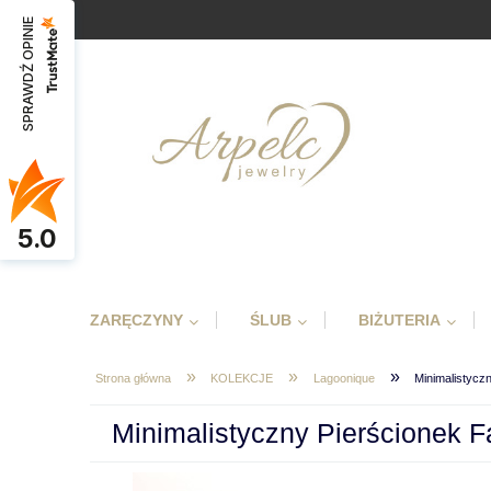
SPRAWDŹ OPINIE
5.0
ZARĘCZYNY
ŚLUB
BIŻUTERIA
»
»
»
Strona główna
KOLEKCJE
Lagoonique
Minimalistycz
Minimalistyczny Pierścionek F