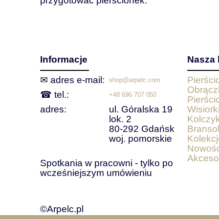
przygotować pierścionek.
Informacje
Nasza 
✉ adres e‑mail:
Pierśc
shop@arpelc.com
Obrącz
☎ tel.:
+48 696 707 050
Pierści
adres:
ul. Góralska 19
Wisiorki
lok. 2
Kolczyk
80-292 Gdańsk
Bransol
woj. pomorskie
Kolekcj
Nowośc
Akceso
Spotkania w pracowni - tylko po
wcześniejszym umówieniu
©Arpelc.pl