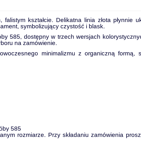
falistym kształcie. Delikatna linia złota płynnie uk
iament, symbolizujący czystość i blask.
óby 585, dostępny w trzech wersjach kolorystyczny
yboru na zamówienie.
 nowoczesnego minimalizmu z organiczną formą,
próby 585
ranym rozmiarze. Przy składaniu zamówienia pros