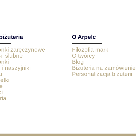
biżuteria
O Arpelc
ionki zaręczynowe
Filozofia marki
ki ślubne
O twórcy
onki
Blog
 i naszyjniki
Biżuteria na zamówienie
i
Personalizacja biżuterii
etki
e
i
ria