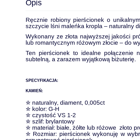
Opis
Ręcznie robiony pierścionek o unikalnym, 
szczycie lśni maleńka kropla – naturalny d
Wykonany ze złota najwyższej jakości pr
lub romantycznym różowym złocie – do w
Ten pierścionek to idealne połączenie
subtelną, a zarazem wyjątkową biżuterię.
SPECYFIKACJA:
KAMIEŃ:
✮ naturalny, diament, 0,005ct
✮ kolor: G-H
✮ czystość VS 1-2
✮ szlif: brylantowy
✮ materiał: białe, żółte lub różowe złoto 
✮ Rozmiar: pierścionek wykonuję w wyb