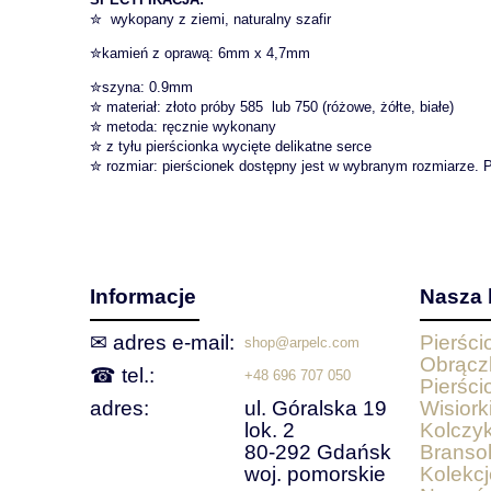
✮ wykopany z ziemi, naturalny szafir
✮kamień z oprawą: 6mm x 4,7mm
✮szyna: 0.9mm
✮ materiał: złoto próby 585 lub 750 (różowe, żółte, białe)
✮ metoda: ręcznie wykonany
✮ z tyłu pierścionka wycięte delikatne serce
✮ rozmiar: pierścionek dostępny jest w wybranym rozmiarze. P
Informacje
Nasza 
✉ adres e‑mail:
Pierśc
shop@arpelc.com
Obrącz
☎ tel.:
+48 696 707 050
Pierści
adres:
ul. Góralska 19
Wisiorki
lok. 2
Kolczyk
80-292 Gdańsk
Bransol
woj. pomorskie
Kolekcj