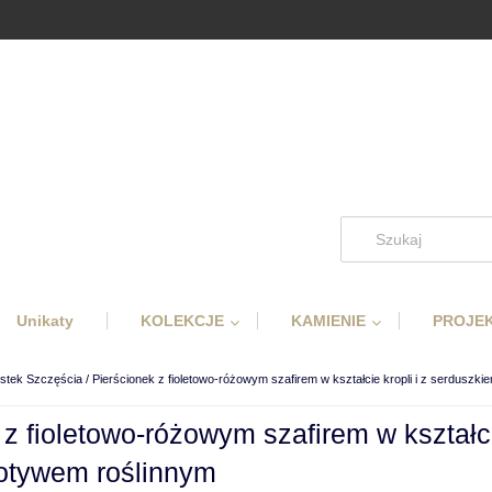
Unikaty
KOLEKCJE
KAMIENIE
PROJEK
istek Szczęścia / Pierścionek z fioletowo-różowym szafirem w kształcie kropli i z serduszkie
 z fioletowo-różowym szafirem w kształci
 motywem roślinnym