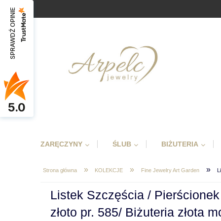
SPRAWDŹ OPINIE
5.0
ZARĘCZYNY
ŚLUB
BIŻUTERIA
»
»
»
Strona główna
KOLEKCJE
Fine Jewelry Art Garden
L
Listek Szczęścia / Pierścionek
złoto pr. 585/ Biżuteria złota