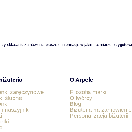
rzy składaniu zamówienia proszę o informację w jakim rozmiarze przygotowa
biżuteria
O Arpelc
ionki zaręczynowe
Filozofia marki
ki ślubne
O twórcy
onki
Blog
 i naszyjniki
Biżuteria na zamówienie
i
Personalizacja biżuterii
etki
e