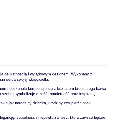
woją delikatnością i wyjątkowym designem. Wykonany z
ni serca swojej właścicielki.
kiem i doskonale komponuje się z kształtem kropli. Jego barwa
o szafiru symbolizuje miłość, namiętność oraz inspirację.
takie jak narodziny dziecka, urodziny czy pierścionek
elegancję, subtelność i niepowtarzalność, która zawsze będzie