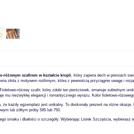
wo-różowym szafirem w kształcie kropli
, który zapiera dech w piersiach s
teria złota z motywem roślinnym, która z pewnością przyciągnie uwagę i rozjaś
Fioletowo-różowy szafir, który zdobi ten pierścionek, emanuje subtelnym uro
adaje mu niezwykłej elegancji i romantycznego wyrazu. Kolor fioletowo-różoweg
a, że każdy egzemplarz jest unikalny. To doskonały prezent na różne okazje, 
owym lub żółtym próby 585 lub 750.
etnego smaku i dbałości o szczegóły. Wybierając Listek Szczęścia, wybierasz 