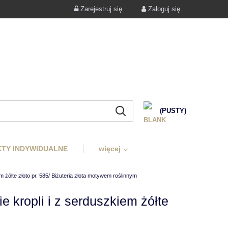
Zarejestruj się
Zaloguj się
(PUSTY)
TY INDYWIDUALNE
więcej
m żółte złoto pr. 585/ Biżuteria złota motywem roślinnym
e kropli i z serduszkiem żółte