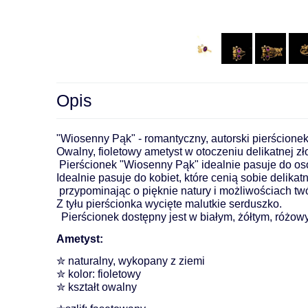
Opis
"Wiosenny Pąk" - romantyczny, autorski pierścionek 
Owalny, fioletowy ametyst w otoczeniu delikatnej zł
 Pierścionek "Wiosenny Pąk" idealnie pasuje do os
Idealnie pasuje do kobiet, które cenią sobie delika
 przypominając o pięknie natury i możliwościach tw
Z tyłu pierścionka wycięte malutkie serduszko.
Pierścionek dostępny jest w białym, żółtym, różow
Ametyst:
✮ naturalny, wykopany z ziemi
✮ kolor: fioletowy
✮ kształt owalny