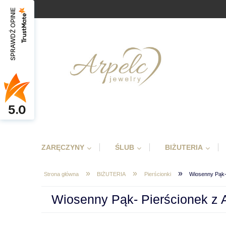
SPRAWDŹ OPINIE
5.0
ZARĘCZYNY
ŚLUB
BIŻUTERIA
»
»
»
Strona główna
BIŻUTERIA
Pierścionki
Wiosenny Pąk- 
Wiosenny Pąk- Pierścionek z 