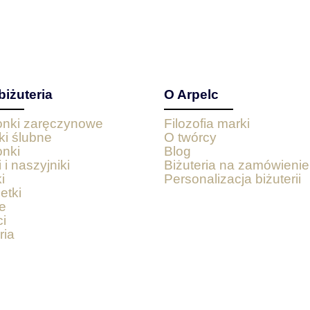
biżuteria
O Arpelc
ionki zaręczynowe
Filozofia marki
ki ślubne
O twórcy
onki
Blog
 i naszyjniki
Biżuteria na zamówienie
i
Personalizacja biżuterii
etki
e
i
ria