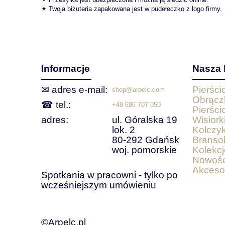
✦ Twoja biżuteria zapakowana jest w pudełeczko z logo firmy.
Informacje
Nasza 
✉ adres e‑mail:
Pierśc
shop@arpelc.com
Obrącz
☎ tel.:
+48 696 707 050
Pierści
adres:
ul. Góralska 19
Wisiorki
lok. 2
Kolczyk
80-292 Gdańsk
Bransol
woj. pomorskie
Kolekcj
Nowośc
Akceso
Spotkania w pracowni - tylko po
wcześniejszym umówieniu
©Arpelc.pl