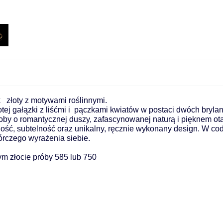
  złoty z motywami roślinnymi. 
otej gałązki z liśćmi i  pączkami kwiatów w postaci dwóch bryla
oby o romantycznej duszy, zafascynowanej naturą i pięknem ot
tność, subtelność oraz unikalny, ręcznie wykonany design. W cod
órczego wyrażenia siebie.
ym złocie próby 585 lub 750