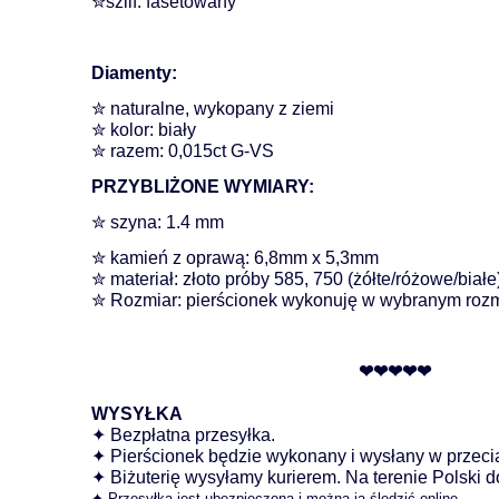
✮szlif: fasetowany
Diamenty:
✮ naturalne, wykopany z ziemi
✮ kolor: biały
✮ razem: 0,015ct G-VS
PRZYBLIŻONE WYMIARY:
✮ szyna: 1.4 mm
✮ kamień z oprawą: 6,8mm x 5,3mm
✮ materiał: złoto próby 585, 750 (żółte/różowe/białe
✮ Rozmiar: pierścionek wykonuję w wybranym rozm
❤❤❤❤❤
WYSYŁKA
✦ Bezpłatna przesyłka.
✦ Pierścionek będzie wykonany i wysłany w przecią
✦ Biżuterię wysyłamy kurierem. Na terenie Polski 
✦ Przesyłka jest ubezpieczona i można ją śledzić online.