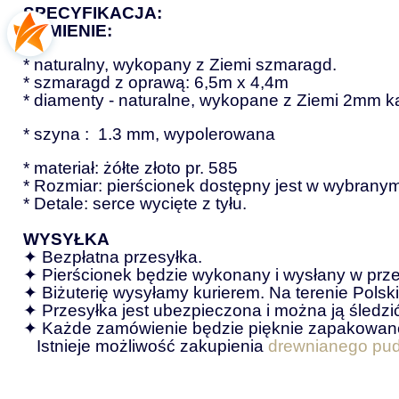
SPECYFIKACJA:
KAMIENIE:
* naturalny, wykopany z Ziemi szmaragd.
* szmaragd z oprawą: 6,5m x 4,4m
* diamenty - naturalne, wykopane z Ziemi 2mm k
* szyna :  1.3 mm, wypolerowana
* materiał: żółte złoto pr. 585
* Rozmiar: pierścionek dostępny jest w wybrany
* Detale: serce wycięte z tyłu.
WYSYŁKA
✦ Bezpłatna przesyłka.
✦ Pierścionek będzie wykonany i wysłany w prze
✦ Biżuterię wysyłamy kurierem. Na terenie Polsk
✦ Przesyłka jest ubezpieczona i można ją śledzić
✦ Każde zamówienie będzie pięknie zapakowane 
   Istnieje możliwość zakupienia 
drewnianego pu