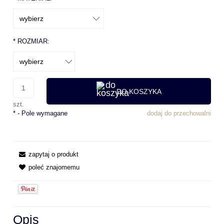
*
ROZMIAR:
DO KOSZYKA
szt.
*
- Pole wymagane
dodaj do przechowalni
zapytaj o produkt
poleć znajomemu
Opis