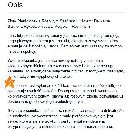
Opis
Złoty Pierścionek z Różowym Szafirem i Liściem: Delikatna
Biżuteria Rękodzielnicza z Motywem Roślinnym
Ten złoty pierścionek wykonany jest ręcznie z miłością i precyzją.
Jego głównym punktem jest malutki, okrągły różowy szafir, który
emanuje delikatnością i urodą. Kamień ten jest uważany za symbol
miłości i spokoju.
Wzór pierścionka jest zainspirowany naturą, z misternie
wykończonym liściem umieszczonym przy boku szlachetnego
kamienia. To artystyczne połączenie biżuterii z motywem roślinnym,
które nadaje mu wyjątkowy charakter.
Pierścionek jest wykonany z 14-karatowego złota o próbie 585, co
gwarantuje trwałość i jakość. Dostępny jest w trzech wariantach
kolorystycznych: żółtym, białym lub różowym złocie, pozwalając Ci
dostosować go do swojego osobistego stylu.
Szyna pierścionka ma 1 mm szerokości, co dodaje mu delikatności
i subtelności. Na wewnętrznej stronie pierścionka wycięte jest
serce, które staje się ukrytym, sentymentalnym detalem,
przypominającym o miłości i ludziach bliskich naszemu sercu.