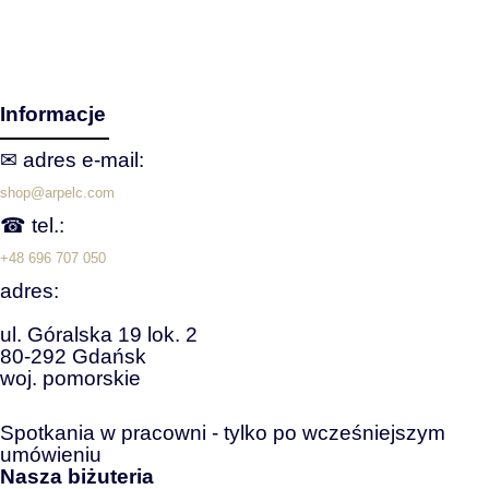
Informacje
✉ adres e‑mail:
shop@arpelc.com
☎ tel.:
+48 696 707 050
adres:
ul. Góralska 19 lok. 2
80-292 Gdańsk
woj. pomorskie
Spotkania w pracowni - tylko po wcześniejszym
umówieniu
Nasza biżuteria