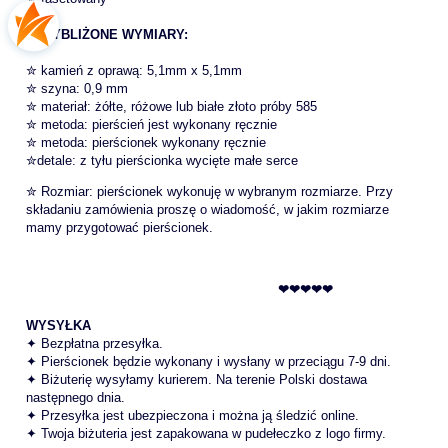
PRZYBLIŻONE WYMIARY:
✮ kamień z oprawą: 5,1mm x 5,1mm
✮ szyna: 0,9 mm
✮ materiał: żółte, różowe lub białe złoto próby 585
✮ metoda: pierścień jest wykonany ręcznie
✮ metoda: pierścionek wykonany ręcznie
✮detale: z tyłu pierścionka wycięte małe serce
✮ Rozmiar: pierścionek wykonuję w wybranym rozmiarze. Przy
składaniu zamówienia proszę o wiadomość, w jakim rozmiarze
mamy przygotować pierścionek.
❤❤❤❤❤
WYSYŁKA
✦ Bezpłatna przesyłka.
✦ Pierścionek będzie wykonany i wysłany w przeciągu 7-9 dni.
✦ Biżuterię wysyłamy kurierem. Na terenie Polski dostawa
następnego dnia.
✦ Przesyłka jest ubezpieczona i można ją śledzić online.
✦ Twoja biżuteria jest zapakowana w pudełeczko z logo firmy.