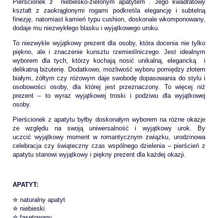
Pierścionek z niebiesko-zielonym apatytem . Jego kwadratowy
kształt z zaokrąglonymi rogami podkreśla elegancję i subtelną
finezję, natomiast kamień typu cushion, doskonale wkomponowany,
dodaje mu niezwykłego blasku i wyjątkowego uroku.
To niezwykle wyjątkowy prezent dla osoby, która docenia nie tylko
piękno, ale i znaczenie kunsztu rzemieślniczego. Jest idealnym
wyborem dla tych, którzy kochają nosić unikalną, elegancką i
delikatną biżuterię. Dodatkowo, możliwość wyboru pomiędzy złotem
białym, żółtym czy różowym daje swobodę dopasowania do stylu i
osobowości osoby, dla której jest przeznaczony. To więcej niż
prezent – to wyraz wyjątkowej troski i podziwu dla wyjątkowej
osoby.
Pierścionek z apatytu byłby doskonałym wyborem na różne okazje
ze względu na swoją uniwersalność i wyjątkowy urok. By
uczcić wyjątkowy moment w romantycznym związku, urodzinowa
celebracja czy świąteczny czas wspólnego dzielenia – pierścień z
apatytu stanowi wyjątkowy i piękny prezent dla każdej okazji.
APATYT:
✮ naturalny apatyt
✮ niebieski
✮ fasetowany