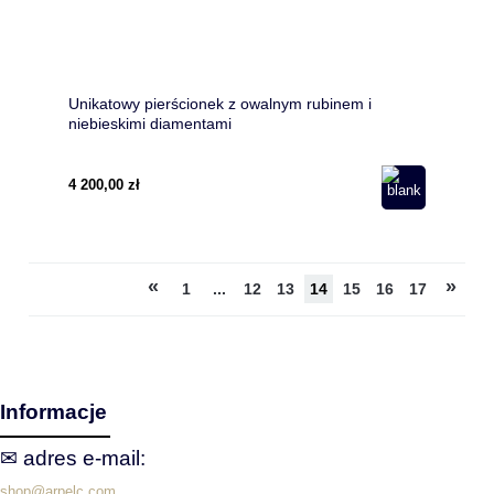
Unikatowy pierścionek z owalnym rubinem i
niebieskimi diamentami
4 200,00 zł
«
»
1
...
12
13
14
15
16
17
Informacje
✉ adres e‑mail:
shop@arpelc.com