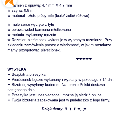
✮
kamień z oprawą: 4.7 mm X 4.7 mm
✮
szyna: 0.9 mm
✮
materiał - złoto próby 585 (białe/ żółte/ różowe)
✮ małe serce wycięte z tyłu
✮ oprawa wokół kamienia młotkowana
✮ metoda: wykonany ręcznie
✮ Rozmiar: pierścionek wykonuję w wybranym rozmiarze. Przy
składaniu zamówienia proszę o wiadomość, w jakim rozmiarze
mamy przygotować pierścionek.
❤❤❤❤❤
WYSYŁKA
✦ Bezpłatna przesyłka.
✦ Pierścionek będzie wykonany i wysłany w przeciągu 7-14 dni.
✦ Biżuterię wysyłamy kurierem. Na terenie Polski dostawa
następnego dnia.
✦ Przesyłka jest ubezpieczona i można ją śledzić online.
✦ Twoja biżuteria zapakowana jest w pudełeczko z logo firmy.
Dziękujemy
❣ ❣ ❣ ❤‿❤