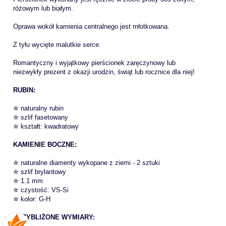
różowym lub białym.
Oprawa wokół kamienia centralnego jest młotkowana.
Z tyłu wycięte malutkie serce.
Romantyczny i wyjątkowy pierścionek zaręczynowy lub
niezwykły prezent z okazji urodzin, świąt lub rocznice dla niej!
RUBIN:
✮ naturalny rubin
✮ szlif fasetowany
✮
kształt: kwadratowy
KAMIENIE BOCZNE:
✮
naturalne diamenty wykopane z ziemi - 2 sztuki
✮
szlif brylantowy
✮
1.1 mm
✮
czystość: VS-Si
✮
kolor: G-H
PRZYBLIŻONE WYMIARY: