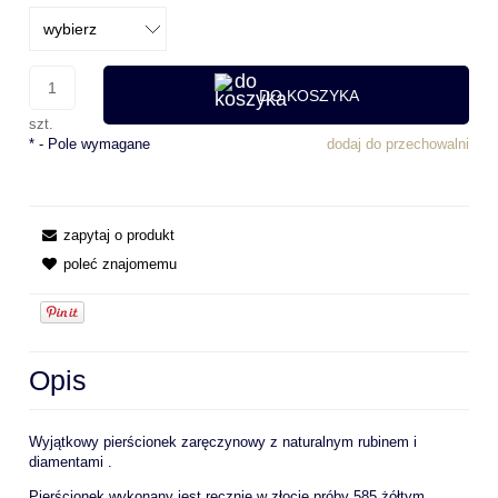
DO KOSZYKA
szt.
*
- Pole wymagane
dodaj do przechowalni
zapytaj o produkt
poleć znajomemu
Opis
Wyjątkowy pierścionek zaręczynowy z naturalnym rubinem i
diamentami .
Pierścionek wykonany jest ręcznie w złocie próby 585 żółtym,