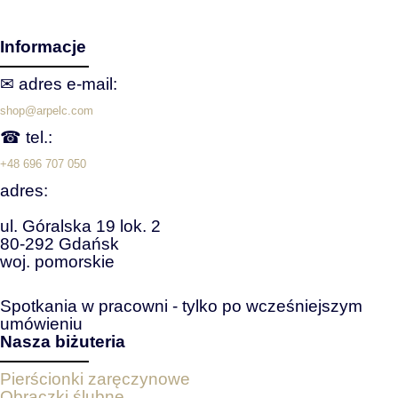
Informacje
✉ adres e‑mail:
shop@arpelc.com
☎ tel.:
+48 696 707 050
adres:
ul. Góralska 19 lok. 2
80-292 Gdańsk
woj. pomorskie
Spotkania w pracowni - tylko po wcześniejszym
umówieniu
Nasza biżuteria
Pierścionki zaręczynowe
Obrączki ślubne