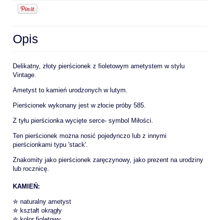
Opis
Delikatny, złoty pierścionek z fioletowym ametystem w stylu
Vintage.
Ametyst to kamień urodzonych w lutym.
Pierścionek wykonany jest w złocie próby 585.
Z tyłu pierścionka wycięte serce- symbol Miłości.
Ten pierścionek można nosić pojedynczo lub z innymi
pierścionkami typu 'stack'.
Znakomity jako pierścionek zaręczynowy, jako prezent na urodziny
lub rocznicę.
KAMIEŃ:
✮ naturalny ametyst
✮ kształt okrągły
✮ kolor fioletowy