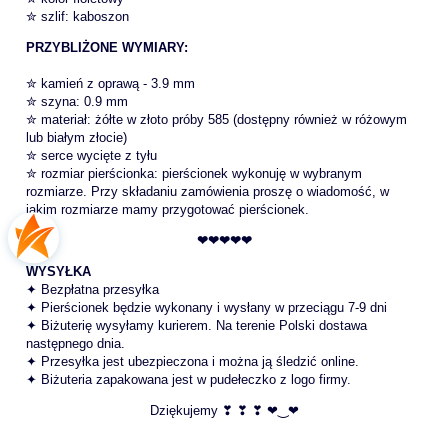
✮ szlif: kaboszon
PRZYBLIŻONE WYMIARY:
✮ kamień z oprawą - 3.9 mm
✮ szyna: 0.9 mm
✮ materiał: żółte w złoto próby 585 (dostępny również w różowym
lub białym złocie)
✮ serce wycięte z tyłu
✮ rozmiar pierścionka: pierścionek wykonuję w wybranym
rozmiarze. Przy składaniu zamówienia proszę o wiadomość, w
jakim rozmiarze mamy przygotować pierścionek.
❤❤❤❤❤
WYSYŁKA
✦ Bezpłatna przesyłka
✦ Pierścionek będzie wykonany i wysłany w przeciągu 7-9 dni
✦ Biżuterię wysyłamy kurierem. Na terenie Polski dostawa
następnego dnia.
✦ Przesyłka jest ubezpieczona i można ją śledzić online.
✦ Biżuteria zapakowana jest w pudełeczko z logo firmy.
Dziękujemy ❣ ❣ ❣ ❤‿❤