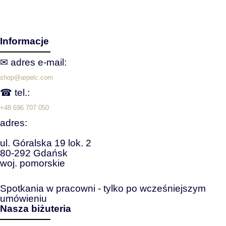
Informacje
✉ adres e‑mail:
shop@arpelc.com
☎ tel.:
+48 696 707 050
adres:
ul. Góralska 19 lok. 2
80-292 Gdańsk
woj. pomorskie
Spotkania w pracowni - tylko po wcześniejszym
umówieniu
Nasza biżuteria