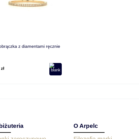
brączka z diamentami ręcznie
 zł
biżuteria
O Arpelc
ionki zaręczynowe
Filozofia marki