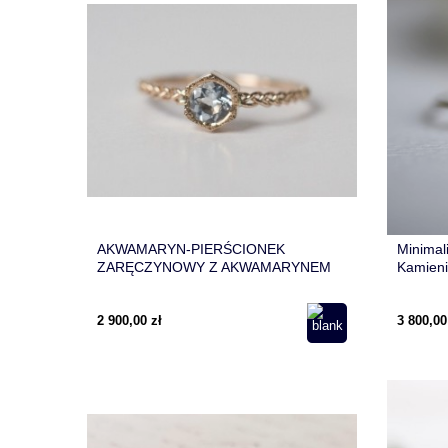
AKWAMARYN-PIERŚCIONEK
Minimal
ZARĘCZYNOWY Z AKWAMARYNEM
Kamieni
W KSZTAŁCIE HEXAGONU
w Biały
2 900,00 zł
3 800,00