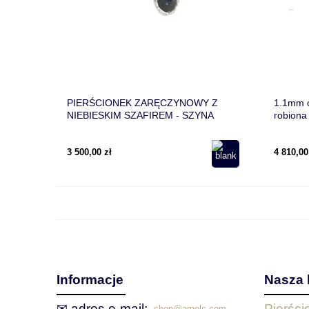
PIERŚCIONEK ZARĘCZYNOWY Z
1.1mm o
NIEBIESKIM SZAFIREM - SZYNA
robiona
WARKOCZ
3 500,00 zł
4 810,00
Informacje
Nasza 
✉ adres e‑mail:
Pierśc
shop@arpelc.com