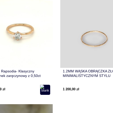
Rapsodia- Klasyczny
1.2MM WĄSKA OBRĄCZKA ZŁ
onek zaręczynowy z 0,50ct
MINIMALISTYCZNYM STYLU
m w złocie pr. 750
0 zł
1 200,00 zł