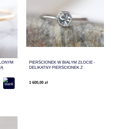
ELONYM
PIERŚCIONEK W BIAŁYM ZŁOCIE -
RĄ
DELIKATNY PIERŚCIONEK Z
AKWAMARYNEM IDEALNY DLA
TWOJEJ DZIEWCZYNY
1 600,00 zł