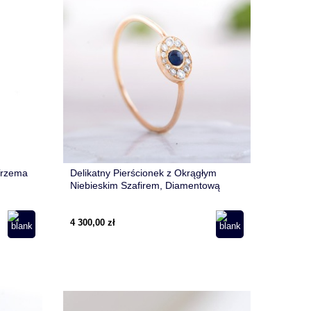
 Trzema
Delikatny Pierścionek z Okrągłym
Niebieskim Szafirem, Diamentową
Aureolą i Recznym Micro Pave
4 300,00 zł