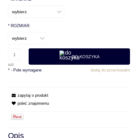
*
ROZMIAR:
DO KOSZYKA
szt.
*
- Pole wymagane
dodaj do przechowalni
zapytaj o produkt
poleć znajomemu
Opis