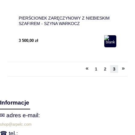
PIERŚCIONEK ZARĘCZYNOWY Z NIEBIESKIM
SZAFIREM - SZYNA WARKOCZ
3 500,00 zł
«
»
1
2
3
Informacje
✉ adres e‑mail:
shop@arpelc.com
☎ tel.: