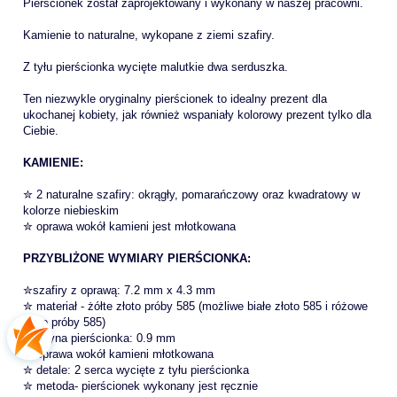
Pierścionek został zaprojektowany i wykonany w naszej pracowni.
Kamienie to naturalne, wykopane z ziemi szafiry.
Z tyłu pierścionka wycięte malutkie dwa serduszka.
Ten niezwykle oryginalny pierścionek to idealny prezent dla
ukochanej kobiety, jak również wspaniały kolorowy prezent tylko dla
Ciebie.
KAMIENIE:
✮ 2 naturalne szafiry: okrągły, pomarańczowy oraz kwadratowy w
kolorze niebieskim
✮ oprawa wokół kamieni jest młotkowana
PRZYBLIŻONE WYMIARY PIERŚCIONKA:
✮szafiry z oprawą: 7.2 mm x 4.3 mm
✮ materiał - żółte złoto próby 585 (możliwe białe złoto 585 i różowe
złoto próby 585)
✮ szyna pierścionka: 0.9 mm
✮ oprawa wokół kamieni młotkowana
✮ detale: 2 serca
wycięte z tyłu pierścionka
✮ metoda- pierścionek wykonany jest ręcznie