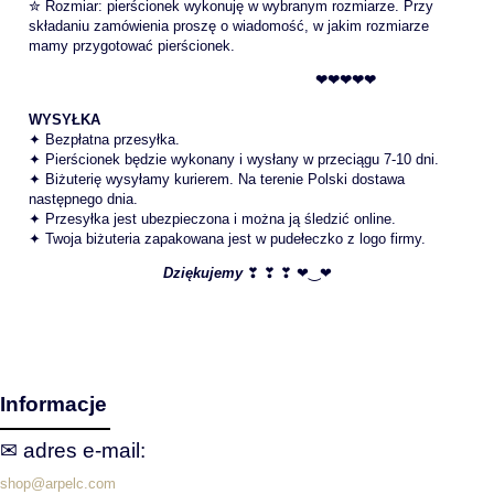
✮ Rozmiar: pierścionek wykonuję w wybranym rozmiarze. Przy
składaniu zamówienia proszę o wiadomość, w jakim rozmiarze
mamy przygotować pierścionek.
❤❤❤❤❤
WYSYŁKA
✦ Bezpłatna przesyłka.
✦ Pierścionek będzie wykonany i wysłany w przeciągu 7-10 dni.
✦ Biżuterię wysyłamy kurierem. Na terenie Polski dostawa
następnego dnia.
✦ Przesyłka jest ubezpieczona i można ją śledzić online.
✦ Twoja biżuteria zapakowana jest w pudełeczko z logo firmy.
Dziękujemy
❣ ❣ ❣ ❤‿❤
Informacje
✉ adres e‑mail:
shop@arpelc.com