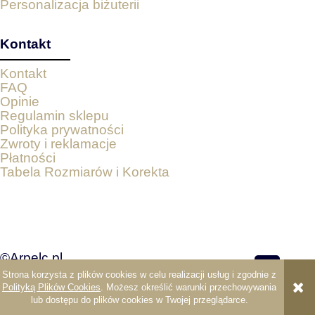
Personalizacja biżuterii
Kontakt
Kontakt
FAQ
Opinie
Regulamin sklepu
Polityka prywatności
Zwroty i reklamacje
Płatności
Tabela Rozmiarów i Korekta
©Arpelc.pl
Strona korzysta z plików cookies w celu realizacji usług i zgodnie z
pokaż pełną wersję strony
Polityką Plików Cookies
. Możesz określić warunki przechowywania
lub dostępu do plików cookies w Twojej przeglądarce.
Sklep internetowy Shoper.pl