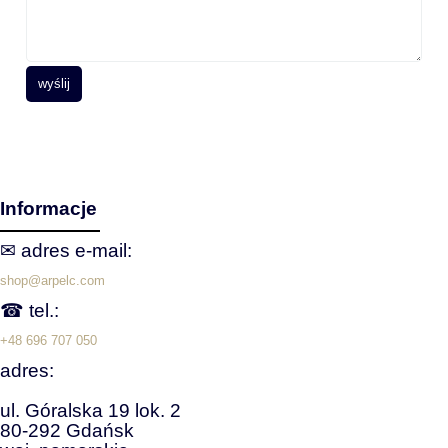
wyślij
Informacje
✉ adres e‑mail:
shop@arpelc.com
☎ tel.:
+48 696 707 050
adres:
ul. Góralska 19 lok. 2
80-292 Gdańsk