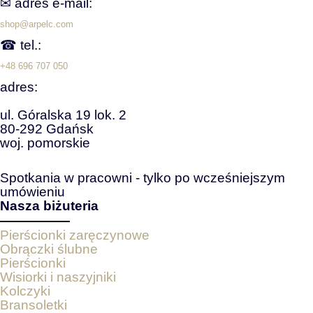
✉ adres e‑mail:
shop@arpelc.com
☎ tel.:
+48 696 707 050
adres:
ul. Góralska 19 lok. 2
80-292 Gdańsk
woj. pomorskie
Spotkania w pracowni - tylko po wcześniejszym
umówieniu
Nasza biżuteria
Pierścionki zaręczynowe
Obrączki ślubne
Pierścionki
Wisiorki i naszyjniki
Kolczyki
Bransoletki