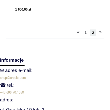
TWOJEJ DZIEWCZYNY
1 600,00 zł
«
»
1
2
Informacje
✉ adres e‑mail:
shop@arpelc.com
☎ tel.:
+48 696 707 050
adres:
ul. Góralska 19 lok. 2