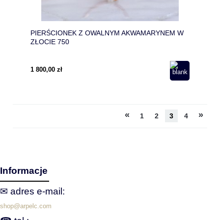
PIERŚCIONEK Z OWALNYM AKWAMARYNEM W
ZŁOCIE 750
1 800,00 zł
«
»
1
2
3
4
Informacje
✉ adres e‑mail:
shop@arpelc.com