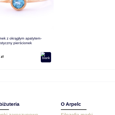
onek z okrągłym apatytem-
istyczny pierścionek
 zł
biżuteria
O Arpelc
ionki zaręczynowe
Filozofia marki