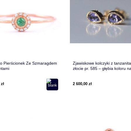
lo Pierścionek Ze Szmaragdem
Zjawiskowe kolczyki z tanzanit
ntami
złocie pr. 585 – głębia koloru n
dzień
 zł
2 600,00 zł