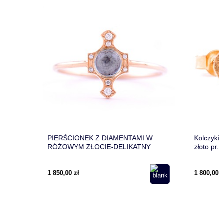
PIERŚCIONEK Z DIAMENTAMI W
Kolczyk
RÓŻOWYM ZŁOCIE-DELIKATNY
złoto pr
PIERŚCIONEK IDEALNY DLA TWOJEJ
DZIEWCZYNY-PIERŚCIONEK Z
1 850,00 zł
1 800,00
TOPAZEM