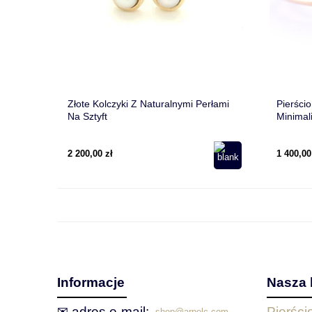
Złote Kolczyki Z Naturalnymi Perłami
Pierści
Na Sztyft
Minimal
2 200,00 zł
1 400,00
Informacje
Nasza 
✉ adres e‑mail:
Pierśc
shop@arpelc.com