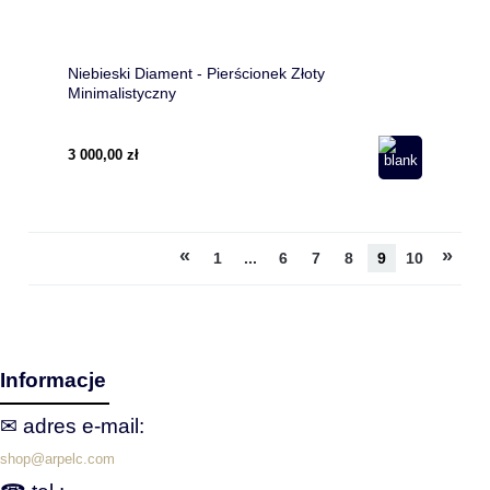
Niebieski Diament - Pierścionek Złoty
Minimalistyczny
3 000,00 zł
«
»
1
...
6
7
8
9
10
Informacje
✉ adres e‑mail:
shop@arpelc.com