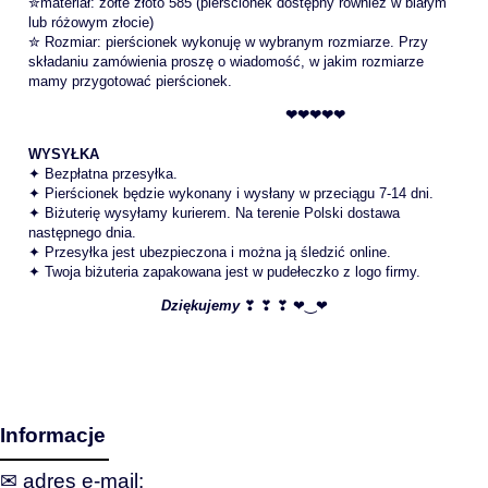
✮materiał: żółte złoto 585 (pierścionek dostępny również w białym
lub różowym złocie)
✮ Rozmiar: pierścionek wykonuję w wybranym rozmiarze. Przy
składaniu zamówienia proszę o wiadomość, w jakim rozmiarze
mamy przygotować pierścionek.
❤❤❤❤❤
WYSYŁKA
✦ Bezpłatna przesyłka.
✦ Pierścionek będzie wykonany i wysłany w przeciągu 7-14 dni.
✦ Biżuterię wysyłamy kurierem. Na terenie Polski dostawa
następnego dnia.
✦ Przesyłka jest ubezpieczona i można ją śledzić online.
✦ Twoja biżuteria zapakowana jest w pudełeczko z logo firmy.
Dziękujemy
❣ ❣ ❣ ❤‿❤
Informacje
✉ adres e‑mail: