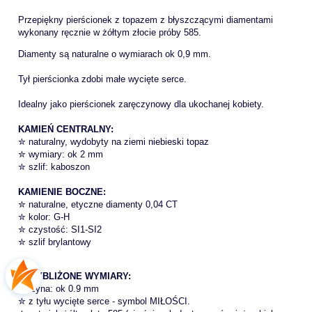
Przepiękny pierścionek z topazem z błyszczącymi diamentami
wykonany ręcznie w żółtym złocie próby 585.
Diamenty są naturalne o wymiarach ok 0,9 mm.
Tył pierścionka zdobi małe wycięte serce.
Idealny jako pierścionek zaręczynowy dla ukochanej kobiety.
KAMIEŃ CENTRALNY:
✮ naturalny, wydobyty na ziemi niebieski topaz
✮ wymiary: ok 2 mm
✮ szlif: kaboszon
KAMIENIE BOCZNE:
✮ naturalne, etyczne diamenty 0,04 CT
✮ kolor: G-H
✮ czystość: SI1-SI2
✮ szlif brylantowy
PRZYBLIŻONE WYMIARY:
✮szyna: ok 0.9 mm
✮ z tyłu wycięte serce - symbol MIŁOŚCI.