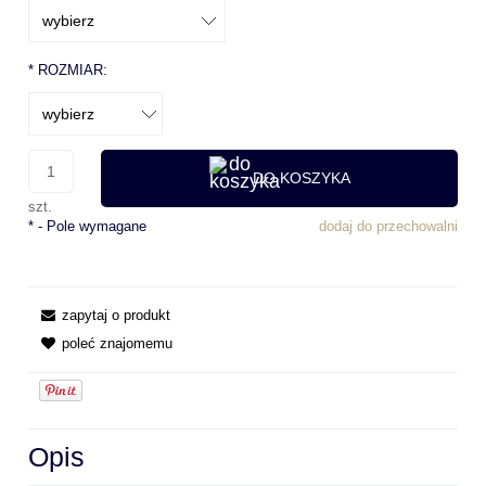
*
ROZMIAR:
DO KOSZYKA
szt.
*
- Pole wymagane
dodaj do przechowalni
zapytaj o produkt
poleć znajomemu
Opis