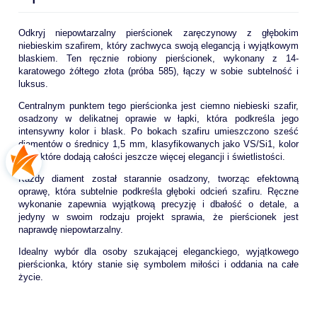
Odkryj niepowtarzalny pierścionek zaręczynowy z głębokim
niebieskim szafirem, który zachwyca swoją elegancją i wyjątkowym
blaskiem. Ten ręcznie robiony pierścionek, wykonany z 14-
karatowego żółtego złota (próba 585), łączy w sobie subtelność i
luksus.
Centralnym punktem tego pierścionka jest ciemno niebieski szafir,
osadzony w delikatnej oprawie w łapki, która podkreśla jego
intensywny kolor i blask. Po bokach szafiru umieszczono sześć
diamentów o średnicy 1,5 mm, klasyfikowanych jako VS/Si1, kolor
G-H, które dodają całości jeszcze więcej elegancji i świetlistości.
Każdy diament został starannie osadzony, tworząc efektowną
oprawę, która subtelnie podkreśla głęboki odcień szafiru. Ręczne
wykonanie zapewnia wyjątkową precyzję i dbałość o detale, a
jedyny w swoim rodzaju projekt sprawia, że pierścionek jest
naprawdę niepowtarzalny.
Idealny wybór dla osoby szukającej eleganckiego, wyjątkowego
pierścionka, który stanie się symbolem miłości i oddania na całe
życie.