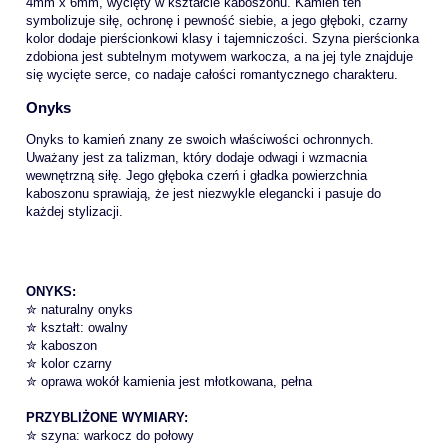
4mm x 6mm, wycięty w kształcie kaboszonu. Kamień ten
symbolizuje siłę, ochronę i pewność siebie, a jego głęboki, czarny
kolor dodaje pierścionkowi klasy i tajemniczości. Szyna pierścionka
zdobiona jest subtelnym motywem warkocza, a na jej tyle znajduje
się wycięte serce, co nadaje całości romantycznego charakteru.
Onyks
Onyks to kamień znany ze swoich właściwości ochronnych.
Uważany jest za talizman, który dodaje odwagi i wzmacnia
wewnętrzną siłę. Jego głęboka czerń i gładka powierzchnia
kaboszonu sprawiają, że jest niezwykle elegancki i pasuje do
każdej stylizacji.
ONYKS:
✮ naturalny onyks
✮ kształt: owalny
✮ kaboszon
✮ kolor czarny
✮ oprawa wokół kamienia jest młotkowana, pełna
PRZYBLIŻONE WYMIARY:
✮ szyna: warkocz do połowy