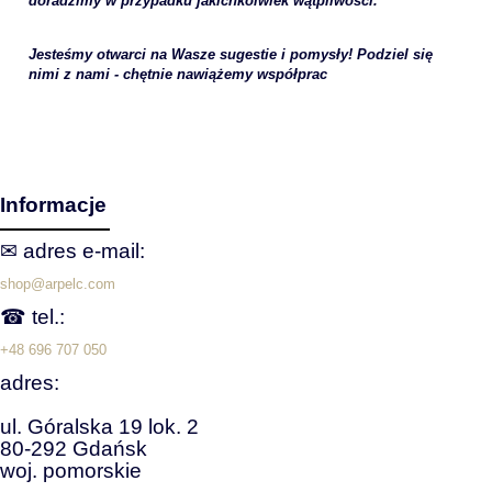
doradzimy w przypadku jakichkolwiek wątpliwości.
Jesteśmy otwarci na Wasze sugestie i pomysły! Podziel się
nimi z nami - chętnie nawiążemy współprac
Informacje
✉ adres e‑mail:
shop@arpelc.com
☎ tel.:
+48 696 707 050
adres:
ul. Góralska 19 lok. 2
80-292 Gdańsk
woj. pomorskie