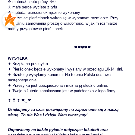
✮ materiał: złoto próby 750
✮ małe serce wycięte z tyłu
✮ metoda: pierścionek ręcznie wykonany
✮ Rozmiar: pierścionek wykonuję w wybranym rozmiarze. Przy
składaniu zamówienia proszę o wiadomość, w jakim rozmiarze
mamy przygotować pierścionek.
❤❤❤❤❤
WYSYŁKA
✦ Bezpłatna przesyłka.
✦ Pierścionek będzie wykonany i wysłany w przeciągu 10-14 dni.
✦ Biżuterię wysyłamy kurierem. Na terenie Polski dostawa
następnego dnia.
✦ Przesyłka jest ubezpieczona i można ją śledzić online.
✦ Twoja biżuteria zapakowana jest w pudełeczko z logo firmy.
❣ ❣ ❣ ❤‿❤
Dziękujemy za czas poświęcony na zapoznanie się z naszą
ofertą. To dla Was i dzięki Wam tworzymy!
Odpowiemy na każde pytanie dotyczące biżuterii oraz