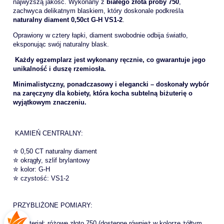
najwyższą jakość. Wykonany z
białego złota próby 750
,
zachwyca delikatnym blaskiem, który doskonale podkreśla
naturalny diament 0,50ct G-H VS1-2
.
Oprawiony w cztery łapki, diament swobodnie odbija światło,
eksponując swój naturalny blask.
Każdy egzemplarz jest wykonany ręcznie, co gwarantuje jego
unikalność i duszę rzemiosła.
Minimalistyczny, ponadczasowy i elegancki – doskonały wybór
na zaręczyny dla kobiety, która kocha subtelną biżuterię o
wyjątkowym znaczeniu.
KAMIEŃ CENTRALNY:
✮ 0,50 CT naturalny diament
✮ okrągły, szlif brylantowy
✮ kolor: G-H
✮ czystość: VS1-2
PRZYBLIŻONE POMIARY:
✮ materiał: różowe złoto 750 (dostępne również w kolorze żółtym