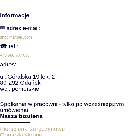
Informacje
✉ adres e‑mail:
shop@arpelc.com
☎ tel.:
+48 696 707 050
adres:
ul. Góralska 19 lok. 2
80-292 Gdańsk
woj. pomorskie
Spotkania w pracowni - tylko po wcześniejszym
umówieniu
Nasza biżuteria
Pierścionki zaręczynowe
Obrączki ślubne