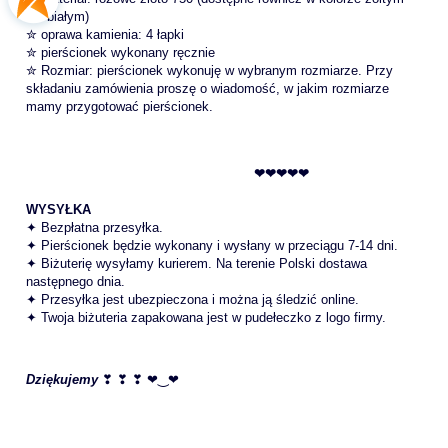
lub białym)
✮ oprawa kamienia: 4 łapki
✮ pierścionek wykonany ręcznie
✮ Rozmiar: pierścionek wykonuję w wybranym rozmiarze. Przy
składaniu zamówienia proszę o wiadomość, w jakim rozmiarze
mamy przygotować pierścionek.
❤❤❤❤❤
WYSYŁKA
✦ Bezpłatna przesyłka.
✦ Pierścionek będzie wykonany i wysłany w przeciągu 7-14 dni.
✦ Biżuterię wysyłamy kurierem. Na terenie Polski dostawa
następnego dnia.
✦ Przesyłka jest ubezpieczona i można ją śledzić online.
✦ Twoja biżuteria zapakowana jest w pudełeczko z logo firmy.
Dziękujemy
❣ ❣ ❣ ❤‿❤