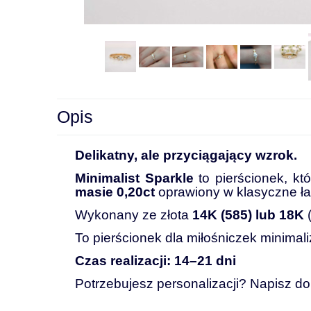
Opis
Delikatny,
ale
przyciągający
wzrok.
Minimalist
Sparkle
to
pierścionek,
kt
masie
0,20ct
oprawiony
w
klasyczne
ł
W
ykonany
ze
złota
14K (585)
lub
18K
To
pierścionek
dla
miłośniczek
minimal
Czas
realizacji:
14–
21
dni
Potrzebujesz
personalizacji?
Napisz
d