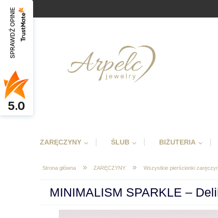
SPRAWDŹ OPINIE
5.0
ZARĘCZYNY
ŚLUB
BIŻUTERIA
»
»
Strona główna
ZARĘCZYNY
Wszystkie pierścionki zaręcz
MINIMALISM SPARKLE – Delikat