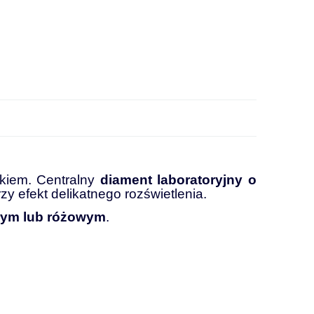
skiem.
Centralny
diament
laboratoryjny
o
rzy
efekt
delikatnego
rozświetlenia.
łym
lub
różowym
.