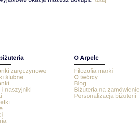
biżuteria
O Arpelc
ionki zaręczynowe
Filozofia marki
ki ślubne
O twórcy
onki
Blog
 i naszyjniki
Biżuteria na zamówienie
i
Personalizacja biżuterii
etki
e
i
ria