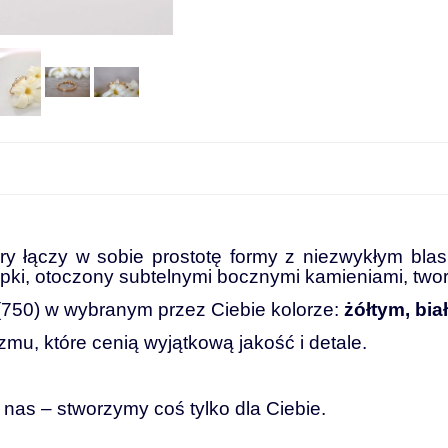
óry
łączy
w
sobie
prostotę
formy
z
niezwykłym
bla
apki,
otoczony
subtelnymi
bocznymi
kamieniami,
two
(750)
w
wybranym
przez
Ciebie
kolorze:
żółtym,
bia
izmu,
które
cenią
wyjątkową
jakość
i
detale.
o
nas –
stworzymy
coś
tylko
dla
Ciebie.