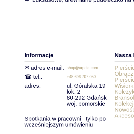
Informacje
Nasza 
✉ adres e‑mail:
Pierśc
shop@arpelc.com
Obrącz
☎ tel.:
+48 696 707 050
Pierści
adres:
ul. Góralska 19
Wisiorki
lok. 2
Kolczyk
80-292 Gdańsk
Bransol
woj. pomorskie
Kolekcj
Nowośc
Akceso
Spotkania w pracowni - tylko po
wcześniejszym umówieniu