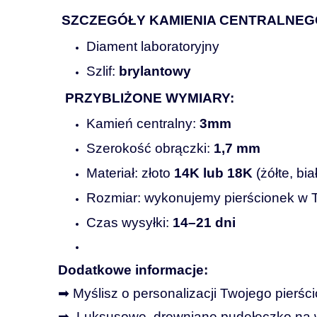
SZCZEGÓŁY
KAMIENIA
CENTRALNEG
Diament
laboratoryjny
Szlif:
brylantowy
PRZYBLIŻONE
WYMIARY:
Kamień
centralny:
3mm
Szerokość
obrączki:
1,7
mm
Materiał:
złoto
14K
lub
18K
(
żółte,
bia
Rozmiar:
wykonujemy
pierścionek
w
Czas
wysyłki:
14–
21
dni
Dodatkowe informacje:
➡ Myślisz o personalizacji Twojego pierś
➡ Luksusowe, drewniane pudełeczko na 