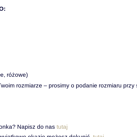
O:
łe,
różowe)
Twoim
rozmiarze –
prosimy
o
podanie
rozmiaru
przy
cionka? Napisz do nas
tutaj
wyjątkowe okazje możesz dokupić
tutaj