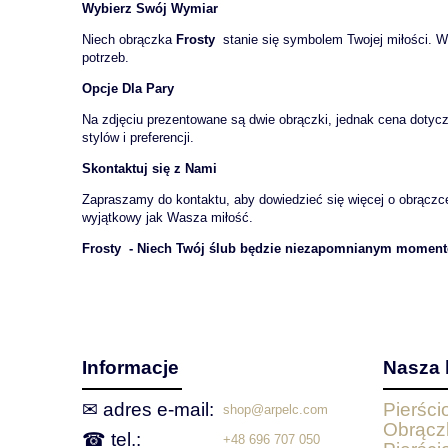
Wybierz Swój Wymiar
Niech obrączka
Frosty
stanie się symbolem Twojej miłości. W
potrzeb.
Opcje Dla Pary
Na zdjęciu prezentowane są dwie obrączki, jednak cena dotyc
stylów i preferencji.
Skontaktuj się z Nami
Zapraszamy do kontaktu, aby dowiedzieć się więcej o obrącz
wyjątkowy jak Wasza miłość.
Frosty - Niech Twój ślub będzie niezapomnianym momente
Informacje
Nasza 
✉ adres e‑mail:
Pierśc
shop@arpelc.com
Obrącz
☎ tel.:
+48 696 707 050