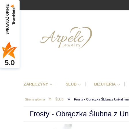
SPRAWDŹ OPINIE
5.0
ZARĘCZYNY
ŚLUB
BIŻUTERIA
»
»
Strona główna
ŚLUB
Frosty - Obrączka Ślubna z Unikaln
Frosty - Obrączka Ślubna z 