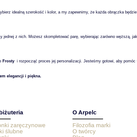
ybierz idealną szerokość i kolor, a my zapewnimy, że każda obrączka będzie
zy jednej z nich. Możesz skompletować parę, wybierając zarówno węższą, jak
ce
Frosty
i rozpocząć proces jej personalizacji. Jesteśmy gotowi, aby pomóc
m elegancji i piękna.
biżuteria
O Arpelc
ionki zaręczynowe
Filozofia marki
ki ślubne
O twórcy