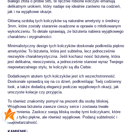
białego złota o próbie 585, te ręcznie robione kolczyki emanują
delikatnym urokiem, który nadaje się idealnie zarówno na codzień,
jak i na wyjątkowe okazje.
Główną ozdobą tych kolczyków są naturalne ametysty o średnicy
3mm, które zostały starannie osadzone w oprawie o młotkowanym
wykończeniu. To detale sprawiają, że biżuteria nabiera wyjątkowego
charakteru i oryginalności.
Minimalistyczny design tych kolczyków doskonale podkreśla piękno
ametystów. To biżuteria, która jest subtelna, lecz jednocześnie
niezwykle charakterystyczna. Jeśli kochasz nosić biżuterię, która
jest delikatna, nieoczywista, a jednocześnie stanowi wyraz Twojego
niepowtarzalnego stylu, te kolczyki są dla Ciebie.
Dodatkowym atutem tych kolczyków jest ich wszechstronność.
Doskonale sprawdzą się na co dzień, podkreślając Twój codzienny
look, a także dodadzą elegancji podczas wyjątkowych okazji, jak
uroczyste kolacje czy przyjęcia.
To również znakomity pomysł na prezent dla osoby bliskiej.
Wyjątkowa biżuteria zawsze cieszy serce i zostawia trwałe
wspomnienia. Zaskocz swoją bliską osobę tymi kolczykami, które
są nie tylko piękne, ale również wyjątkowe. Podaruj subtelność i
niepowtarzalność.
KAMIENIE: