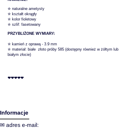
✮ naturalne ametysty
✮ kształt okrągły
✮ kolor fioletowy
✮ szlif: fasetowany
PRZYBLIŻONE WYMIARY:
✮ kamień z oprawą - 3.9 mm
✮ materiał: białe złoto próby 585 (dostępny również w żółtym lub
białym złocie)
❤❤❤❤❤
Informacje
✉ adres e‑mail: