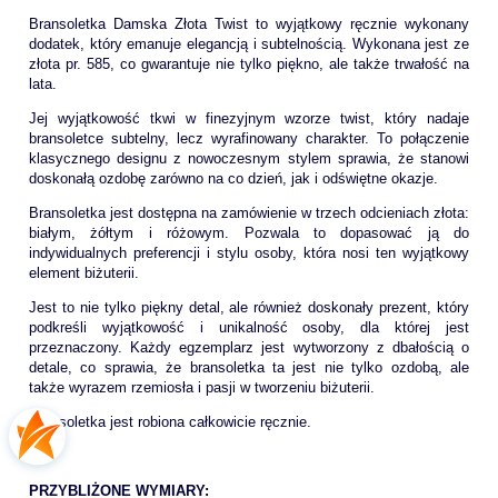
Bransoletka Damska Złota Twist to wyjątkowy ręcznie wykonany
dodatek, który emanuje elegancją i subtelnością. Wykonana jest ze
złota pr. 585, co gwarantuje nie tylko piękno, ale także trwałość na
lata.
Jej wyjątkowość tkwi w finezyjnym wzorze twist, który nadaje
bransoletce subtelny, lecz wyrafinowany charakter. To połączenie
klasycznego designu z nowoczesnym stylem sprawia, że stanowi
doskonałą ozdobę zarówno na co dzień, jak i odświętne okazje.
Bransoletka jest dostępna na zamówienie w trzech odcieniach złota:
białym, żółtym i różowym. Pozwala to dopasować ją do
indywidualnych preferencji i stylu osoby, która nosi ten wyjątkowy
element biżuterii.
Jest to nie tylko piękny detal, ale również doskonały prezent, który
podkreśli wyjątkowość i unikalność osoby, dla której jest
przeznaczony. Każdy egzemplarz jest wytworzony z dbałością o
detale, co sprawia, że bransoletka ta jest nie tylko ozdobą, ale
także wyrazem rzemiosła i pasji w tworzeniu biżuterii.
Bransoletka jest robiona całkowicie ręcznie.
PRZYBLIŻONE WYMIARY: