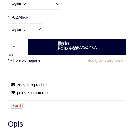
*
ROZMIAR:
DO KOSZYKA
szt.
*
- Pole wymagane
dodaj do przechowalni
zapytaj o produkt
poleć znajomemu
Opis