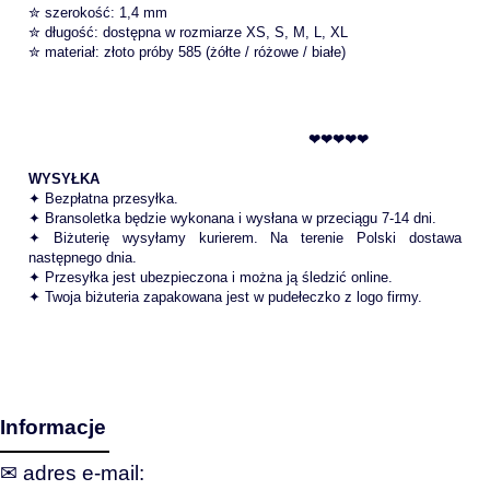
✮ szerokość: 1,4 mm
✮ długość: dostępna w rozmiarze XS, S, M, L, XL
✮ materiał: złoto próby 585 (żółte / różowe / białe)
❤❤❤❤❤
WYSYŁKA
✦ Bezpłatna przesyłka.
✦ Bransoletka będzie wykonana i wysłana w przeciągu 7-14 dni.
✦ Biżuterię wysyłamy kurierem. Na terenie Polski dostawa
następnego dnia.
✦ Przesyłka jest ubezpieczona i można ją śledzić online.
✦ Twoja biżuteria zapakowana jest w pudełeczko z logo firmy.
Informacje
✉ adres e‑mail: