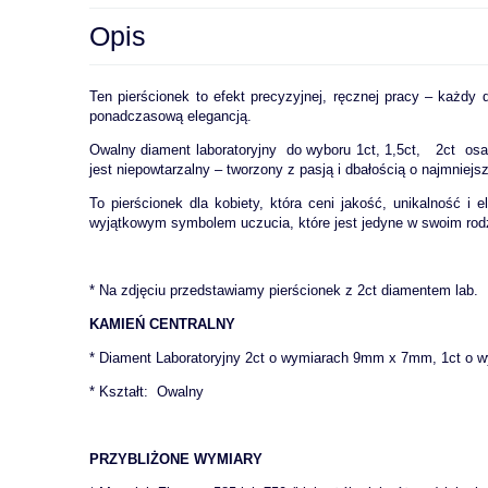
Opis
Ten pierścionek to efekt precyzyjnej, ręcznej pracy – każdy
ponadczasową elegancją.
Owalny diament laboratoryjny do wyboru 1ct, 1,5ct, 2ct osad
jest niepowtarzalny – tworzony z pasją i dbałością o najmniejs
To pierścionek dla kobiety, która ceni jakość, unikalność i 
wyjątkowym symbolem uczucia, które jest jedyne w swoim rod
* Na zdjęciu przedstawiamy pierścionek z 2ct diamentem lab.
KAMIEŃ CENTRALNY
* Diament Laboratoryjny 2ct o wymiarach 9mm x 7mm, 1ct o
* Kształt: Owalny
PRZYBLIŻONE WYMIARY