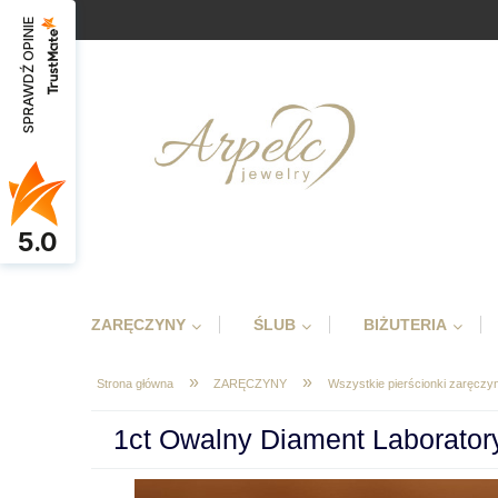
SPRAWDŹ OPINIE
5.0
ZARĘCZYNY
ŚLUB
BIŻUTERIA
»
»
Strona główna
ZARĘCZYNY
Wszystkie pierścionki zaręcz
1ct Owalny Diament Laboratory