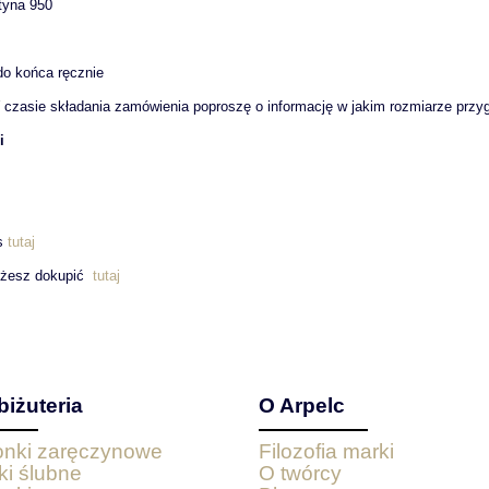
atyna 950
do końca ręcznie
czasie składania zamówienia poproszę o informację w jakim rozmiarze przy
i
as
tutaj
ożesz dokupić
tutaj
biżuteria
O Arpelc
ionki zaręczynowe
Filozofia marki
ki ślubne
O twórcy