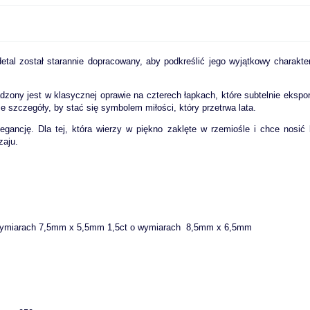
 detal został starannie dopracowany, aby podkreślić jego wyjątkowy charak
zony jest w klasycznej oprawie na czterech łapkach, które subtelnie ekspo
ze szczegóły, by stać się symbolem miłości, który przetrwa lata.
elegancję. Dla tej, która wierzy w piękno zaklęte w rzemiośle i chce nosić 
zaju.
 wymiarach 7,5mm x 5,5mm 1,5ct o wymiarach 8,5mm x 6,5mm