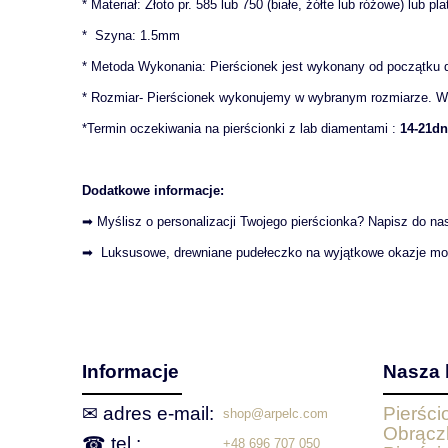
* Materiał: Złoto pr. 585 lub 750 (białe, żółte lub różowe) lub pl
* Szyna: 1.5mm
* Metoda Wykonania: Pierścionek jest wykonany od początku 
* Rozmiar- Pierścionek wykonujemy w wybranym rozmiarze. W 
*Termin oczekiwania na pierścionki z lab diamentami :
14-21dn
Dodatkowe informacje:
➡ Myślisz o personalizacji Twojego pierścionka? Napisz do n
➡ Luksusowe, drewniane pudełeczko na wyjątkowe okazje m
Informacje
Nasza 
✉ adres e‑mail:
Pierśc
shop@arpelc.com
Obrącz
☎ tel.:
+48 696 707 050