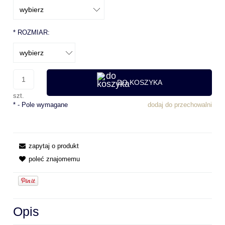
*
ROZMIAR:
DO KOSZYKA
szt.
*
- Pole wymagane
dodaj do przechowalni
zapytaj o produkt
poleć znajomemu
Opis