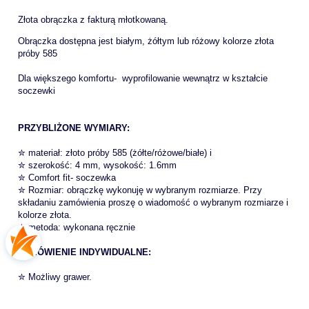
Złota obrączka z fakturą młotkowaną.
Obrączka dostępna jest białym, żółtym lub różowy kolorze złota
próby 585
Dla większego komfortu- wyprofilowanie wewnątrz w kształcie
soczewki
PRZYBLIŻONE WYMIARY:
✮ materiał: złoto próby 585 (żółte/różowe/białe) i
✮ szerokość: 4 mm, wysokość: 1.6mm
✮ Comfort fit- soczewka
✮ Rozmiar: obrączkę wykonuję w wybranym rozmiarze. Przy
składaniu zamówienia proszę o wiadomość o wybranym rozmiarze i
kolorze złota.
✮ metoda: wykonana ręcznie
ZAMÓWIENIE INDYWIDUALNE:
✮ Możliwy grawer.