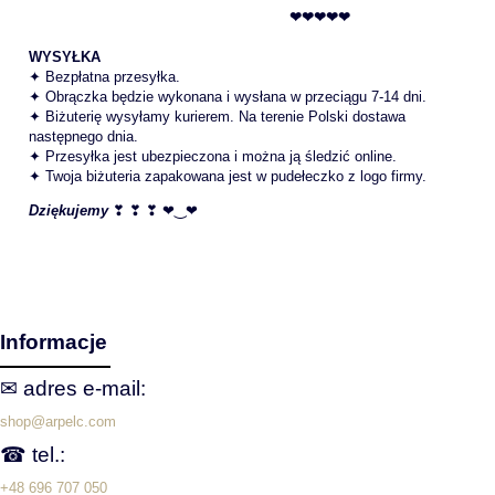
❤❤❤❤❤
WYSYŁKA
✦ Bezpłatna przesyłka.
✦ Obrączka będzie wykonana i wysłana w przeciągu 7-14 dni.
✦ Biżuterię wysyłamy kurierem. Na terenie Polski dostawa
następnego dnia.
✦ Przesyłka jest ubezpieczona i można ją śledzić online.
✦ Twoja biżuteria zapakowana jest w pudełeczko z logo firmy.
Dziękujemy
❣ ❣ ❣ ❤‿❤
Informacje
✉ adres e‑mail:
shop@arpelc.com
☎ tel.:
+48 696 707 050