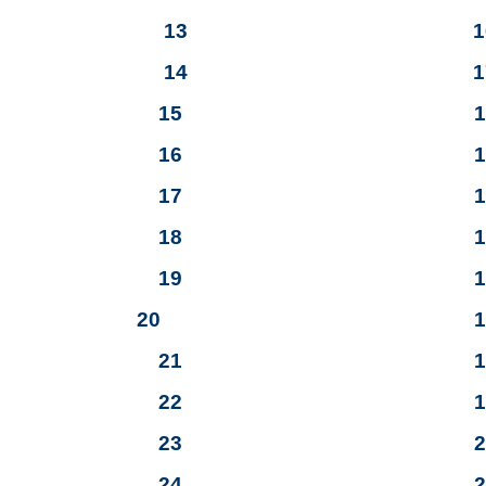
13
1
14
1
15
17,5
16
17,8
17
18,1
18
18,4
19
18,75
20
19,1
21
19,4
22
19,7
23
20 
24
20,3