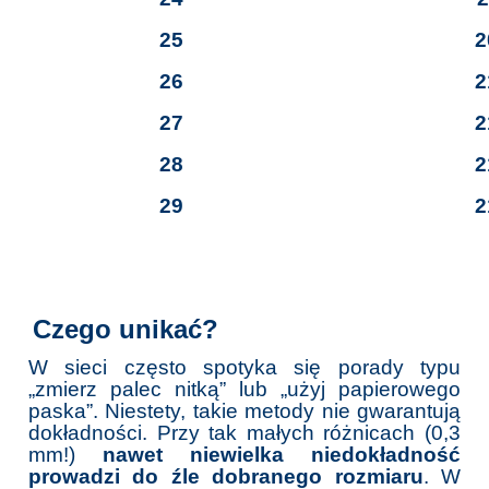
25
20,6
26
21 
27
21,3
28
21,6
29
21,9
Czego unikać?
W sieci często spotyka się porady typu
„zmierz palec nitką” lub „użyj papierowego
paska”. Niestety, takie metody nie gwarantują
dokładności. Przy tak małych różnicach (0,3
mm!)
nawet niewielka niedokładność
prowadzi do źle dobranego rozmiaru
. W