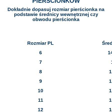
PIERŚCIONKÓW
Dokładnie dopasuj rozmiar pierścionka na
podstawie średnicy wewnętrznej czy
obwodu pierścionka
Rozmiar PL
Śre
6
1
7
8
1
9
1
10
1
11
1
12
1