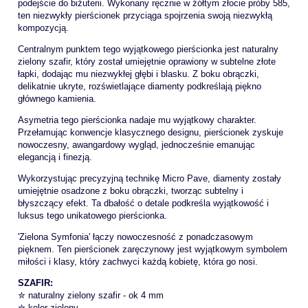
podejście do biżuterii. Wykonany ręcznie w żółtym złocie próby 585,
ten niezwykły pierścionek przyciąga spojrzenia swoją niezwykłą
kompozycją.
Centralnym punktem tego wyjątkowego pierścionka jest naturalny
zielony szafir, który został umiejętnie oprawiony w subtelne złote
łapki, dodając mu niezwykłej głębi i blasku. Z boku obrączki,
delikatnie ukryte, rozświetlające diamenty podkreślają piękno
głównego kamienia.
Asymetria tego pierścionka nadaje mu wyjątkowy charakter.
Przełamując konwencje klasycznego designu, pierścionek zyskuje
nowoczesny, awangardowy wygląd, jednocześnie emanując
elegancją i finezją.
Wykorzystując precyzyjną technikę Micro Pave, diamenty zostały
umiejętnie osadzone z boku obrączki, tworząc subtelny i
błyszczący efekt. Ta dbałość o detale podkreśla wyjątkowość i
luksus tego unikatowego pierścionka.
'Zielona Symfonia' łączy nowoczesność z ponadczasowym
pięknem. Ten pierścionek zaręczynowy jest wyjątkowym symbolem
miłości i klasy, który zachwyci każdą kobietę, która go nosi.
SZAFIR:
✮ naturalny zielony szafir - ok 4 mm
✮ kolor zielony