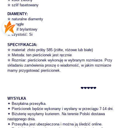
✮ szlif fasetowany
DIAMENTY:
✮ naturalne diamenty
✮ okrągłe
✮ szlif brylantowy
✮ czystość: Si
SPECYFIKACJA:
✮ materiał: złoto próby 585 (żółte, różowe lub białe)
✮ Metoda: ten pierścionek jest ręcznie
✮ Rozmiar: pierścionek wykonuję w wybranym rozmiarze. Przy
składaniu zamówienia proszę o wiadomość, w jakim rozmiarze
mamy przygotować pierścionek.
❤❤❤❤❤
WYSYŁKA
✦ Bezpłatna przesyłka.
✦ Pierścionek będzie wykonany i wysłany w przeciągu 7-14 dni.
✦ Biżuterię wysyłamy kurierem. Na terenie Polski dostawa
następnego dnia.
✦ Przesyłka jest ubezpieczona i można ją śledzić online.