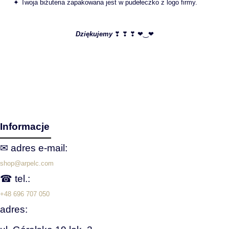
✦ Twoja biżuteria zapakowana jest w pudełeczko z logo firmy.
Dziękujemy
❣ ❣ ❣ ❤‿❤
Informacje
✉ adres e‑mail:
shop@arpelc.com
☎ tel.:
+48 696 707 050
adres: