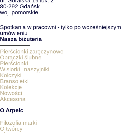
ul. Góralska 19 lok. 2
80-292 Gdańsk
woj. pomorskie
Spotkania w pracowni - tylko po wcześniejszym
umówieniu
Nasza biżuteria
Pierścionki zaręczynowe
Obrączki ślubne
Pierścionki
Wisiorki i naszyjniki
Kolczyki
Bransoletki
Kolekcje
Nowości
Akcesoria
O Arpelc
Filozofia marki
O twórcy