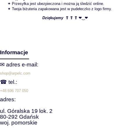
✦ Przesyłka jest ubezpieczona i można ją śledzić online.
✦ Twoja biżuteria zapakowana jest w pudełeczko z logo firmy.
Dziękujemy
❣ ❣ ❣ ❤‿❤
Informacje
✉ adres e‑mail:
shop@arpelc.com
☎ tel.:
+48 696 707 050
adres:
ul. Góralska 19 lok. 2
80-292 Gdańsk
woj. pomorskie