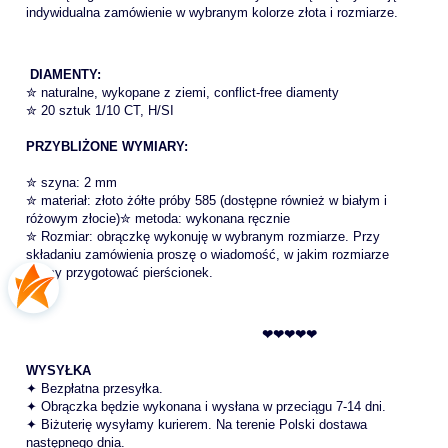
indywidualna zamówienie w wybranym kolorze złota i rozmiarze.
DIAMENTY:
✮ naturalne, wykopane z ziemi, conflict-free diamenty
✮ 20 sztuk 1/10 CT, H/SI
PRZYBLIŻONE WYMIARY:
✮ szyna: 2 mm
✮ materiał: złoto żółte próby 585 (dostępne również w białym i
różowym złocie)✮ metoda: wykonana ręcznie
✮ Rozmiar: obrączkę wykonuję w wybranym rozmiarze. Przy
składaniu zamówienia proszę o wiadomość, w jakim rozmiarze
mamy przygotować pierścionek.
❤❤❤❤❤
WYSYŁKA
✦ Bezpłatna przesyłka.
✦ Obrączka będzie wykonana i wysłana w przeciągu 7-14 dni.
✦ Biżuterię wysyłamy kurierem. Na terenie Polski dostawa
następnego dnia.